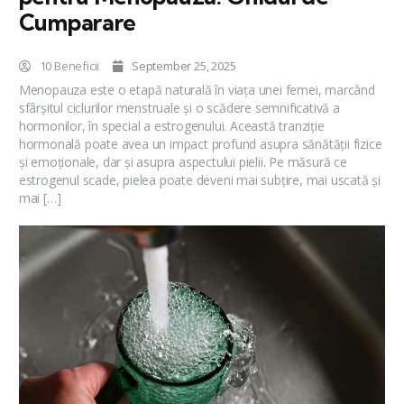
Cumparare
10 Beneficii
September 25, 2025
Menopauza este o etapă naturală în viața unei femei, marcând
sfârșitul ciclurilor menstruale și o scădere semnificativă a
hormonilor, în special a estrogenului. Această tranziție
hormonală poate avea un impact profund asupra sănătății fizice
și emoționale, dar și asupra aspectului pielii. Pe măsură ce
estrogenul scade, pielea poate deveni mai subțire, mai uscată și
mai […]