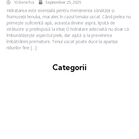
10 Beneficii
September 25, 2025
Hidratarea este esențială pentru menținerea sănătății și
frumuseții tenului, mai ales în cazul tenului uscat. Când pielea nu
primește suficientă apă, aceasta devine aspră, lipsită de
strălucire și predispusă la iritaț O hidratare adecvată nu doar că
îmbunătățește aspectul pielii, dar ajută și la prevenirea
îmbătrânirii premature. Tenul uscat poate duce la apariția
ridurilor fine […]
Categorii