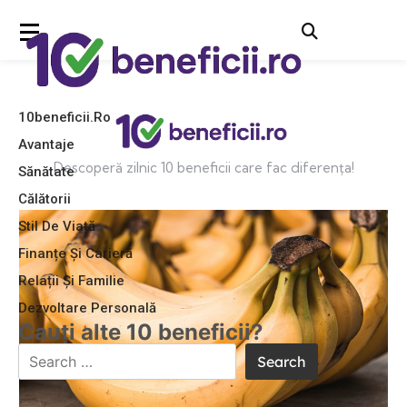
10beneficii.ro
Avantaje
Descoperă zilnic 10 beneficii care fac diferența!
Sănătate
Călătorii
Stil De Viață
Finanțe Și Carieră
Relații Și Familie
Dezvoltare Personală
Cauți alte 10 beneficii?